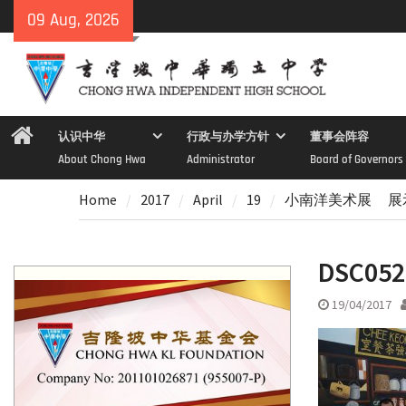
Skip
09 Aug, 2026
to
content
Home
认识中华
行政与办学方针
董事会阵容
About Chong Hwa
Administrator
Board of Governors
Home
2017
April
19
小南洋美术展 展
DSC052
19/04/2017