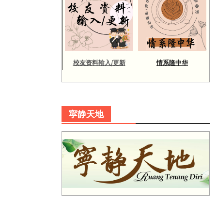
校友资料输入/更新
情系隆中华
寜静天地