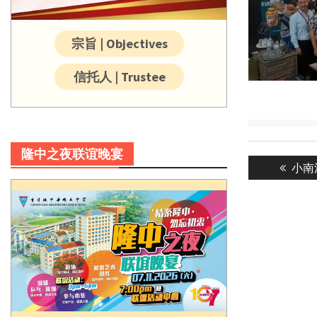
宗旨 | Objectives
信托人 | Trustee
Post
隆中之夜联谊晚宴
Previ
小南
navigatio
post: