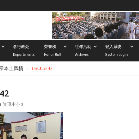
各行政处
荣誉榜
往年活动
登入系统
Departments
Honor Roll
Archives
System Login
示本土风情
DSC05242
42
资讯中心 2