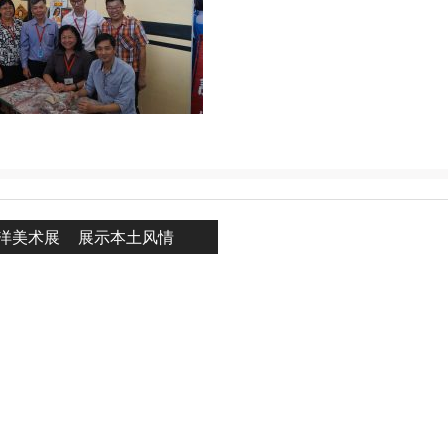
ous
洋美术展 展示本土风情
n