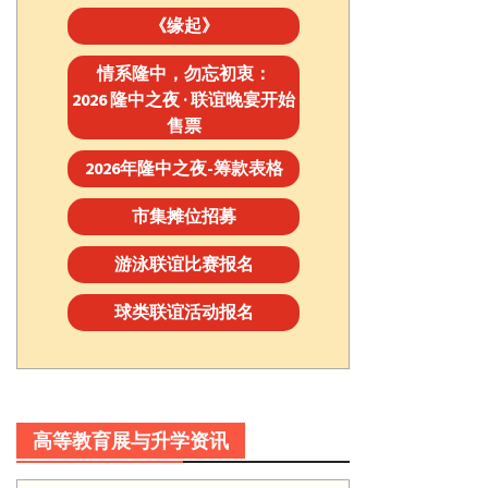
《缘起》
情系隆中，勿忘初衷：
2026 隆中之夜 · 联谊晚宴开始
售票
2026年隆中之夜-筹款表格
市集摊位招募
游泳联谊比赛报名
球类联谊活动报名
高等教育展与升学资讯