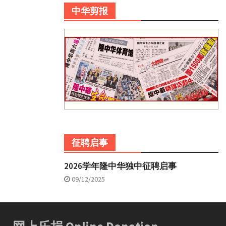
中华剪报
征聘启事
2026学年隆中华独中征聘启事
09/12/2025