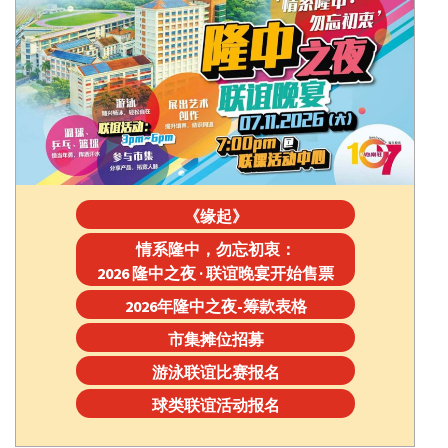
《缘起》
情系隆中，勿忘初衷：
2026 隆中之夜 · 联谊晚宴开始售票
2026年隆中之夜-筹款表格
市集摊位招募
游泳联谊比赛报名
球类联谊活动报名