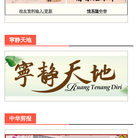
校友资料输入/更新
情系隆中华
寜静天地
中华剪报