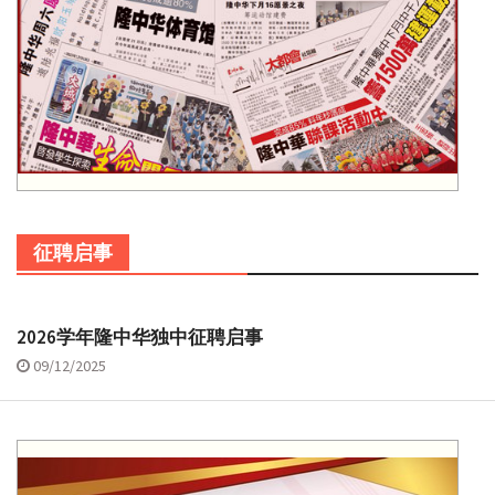
征聘启事
2026学年隆中华独中征聘启事
09/12/2025