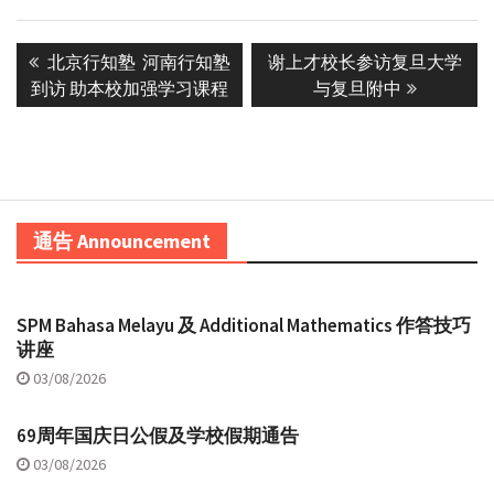
Post
Previous
Next
北京行知塾 河南行知塾
谢上才校长参访复旦大学
navigation
post:
post:
到访 助本校加强学习课程
与复旦附中
通告 Announcement
SPM Bahasa Melayu 及 Additional Mathematics 作答技巧
讲座
03/08/2026
69周年国庆日公假及学校假期通告
03/08/2026