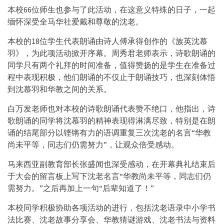
本校66位师生也参与了此活动，在这意义特殊的日子，一起
缅怀深受全马华社爱戴和尊敬的沈老。
本校的18位学生代表朗诵由诗人傅承得创作的《族英沈慕
羽》，为此项活动掀开序幕。周秀君老师表示，诗歌朗诵的
同学只有两个礼拜的时间准备，值得赞扬的是学生在准备过
程中表现积极，他们朗诵的不仅止于朗诵技巧，也深刻体悟
到沈慕羽和华教之间的关系。
白万发老师也对本校的诗歌朗诵代表赞不绝口，他指出，诗
歌朗诵的同学将沈慕羽的精神表现得淋漓尽致，特别是在朗
诵的结尾部分以铿锵有力的语调重复三次沈老的名言“华教
尚未平等，同志们仍需努力”，让观众倍受感动。
马来西亚副教育部长张盛闻也深受感动，在开幕典礼结束后
于大会的留言板上写下沈老名言“华教尚未平等，同志们仍
需努力。”之后再加上一句“后辈知道了！”
本校同学积极协助各项活动的进行，包括沈老语录中小学书
法比赛、沈老故事分享会、华教猜谜游戏、沈老书法与资料