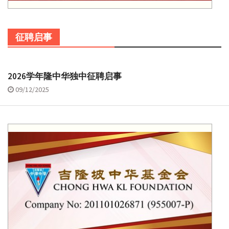
征聘启事
2026学年隆中华独中征聘启事
09/12/2025