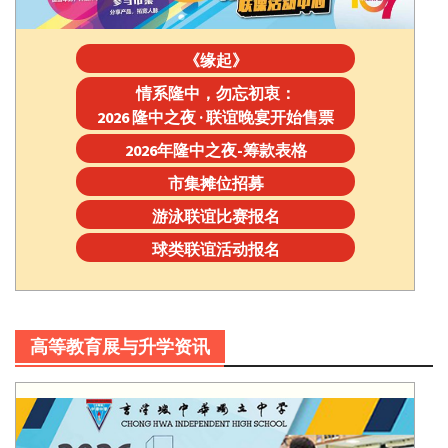
《缘起》
情系隆中，勿忘初衷：
2026 隆中之夜 · 联谊晚宴开始售票
2026年隆中之夜-筹款表格
市集摊位招募
游泳联谊比赛报名
球类联谊活动报名
高等教育展与升学资讯