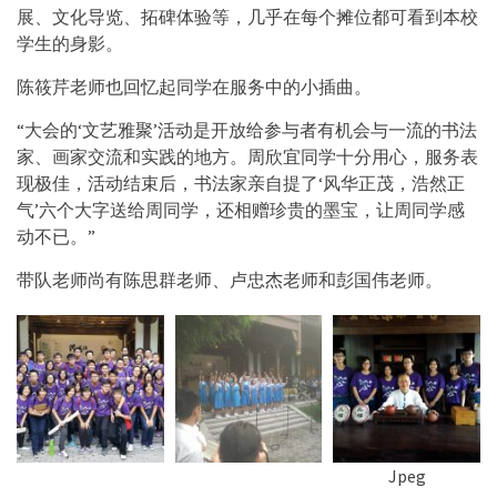
展、文化导览、拓碑体验等，几乎在每个摊位都可看到本校
学生的身影。
陈筱芹老师也回忆起同学在服务中的小插曲。
“大会的‘文艺雅聚’活动是开放给参与者有机会与一流的书法
家、画家交流和实践的地方。周欣宜同学十分用心，服务表
现极佳，活动结束后，书法家亲自提了‘风华正茂，浩然正
气’六个大字送给周同学，还相赠珍贵的墨宝，让周同学感
动不已。”
带队老师尚有陈思群老师、卢忠杰老师和彭国伟老师。
Jpeg