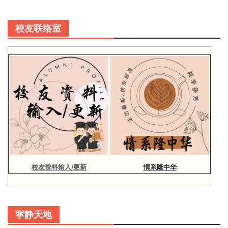
校友联络室
校友资料输入/更新
情系隆中华
寜静天地