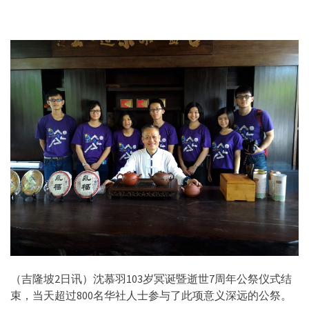
（吉隆坡2日讯）沈慕羽103岁冥诞暨逝世7周年公祭仪式结
束，当天超过800名华社人士参与了此项意义深远的公祭。