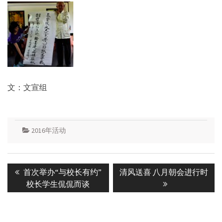
文：文宣组
2016年活动
Post
Previous
Next
首次举办“与校长有约”
清风送喜 八月朝会进行时
navigation
post:
post:
校长学生侃侃而谈