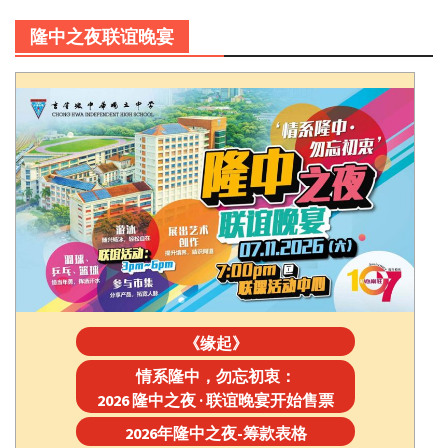
隆中之夜联谊晚宴
《缘起》
情系隆中，勿忘初衷：
2026 隆中之夜 · 联谊晚宴开始售票
2026年隆中之夜-筹款表格