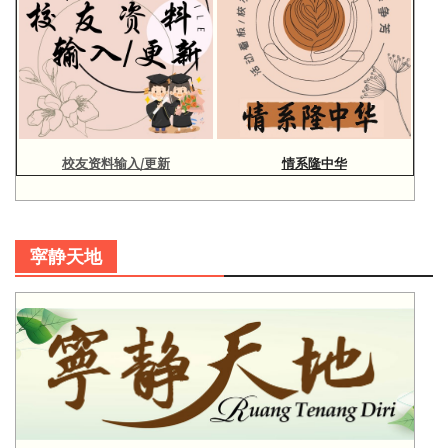
校友资料输入/更新
情系隆中华
寜静天地