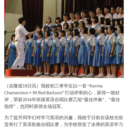
（吉隆坡19日讯）我校初三孝学生以一首 “Karma
Chameolion + 99 Red Balloon” 打动评审的心，获得一致好
评，荣获2016年班级英语合唱比赛乙组“最佳伴奏“、“最佳
指挥”，也同时获得全场冠军。
为了提升同学们对学习英语的兴趣，我校于日前在该校光前
堂举行了英语歌曲合唱比赛，为学校营造了浓厚的英语学习