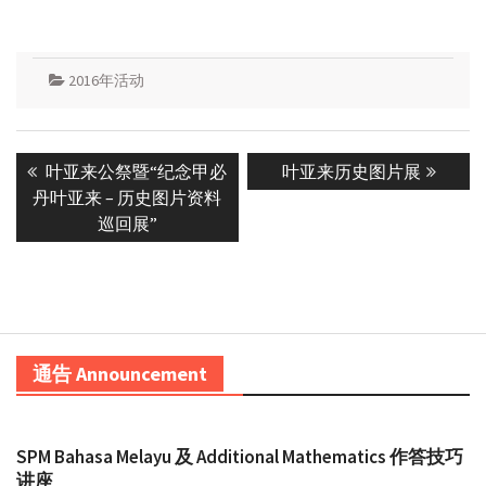
2016年活动
Post
Previous
Next
叶亚来公祭暨“纪念甲必
叶亚来历史图片展
navigation
post:
post:
丹叶亚来 – 历史图片资料
巡回展”
通告 Announcement
SPM Bahasa Melayu 及 Additional Mathematics 作答技巧
讲座