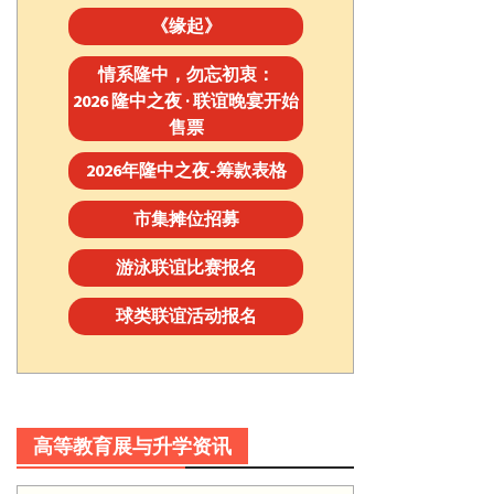
《缘起》
情系隆中，勿忘初衷：
2026 隆中之夜 · 联谊晚宴开始
售票
2026年隆中之夜-筹款表格
市集摊位招募
游泳联谊比赛报名
球类联谊活动报名
高等教育展与升学资讯