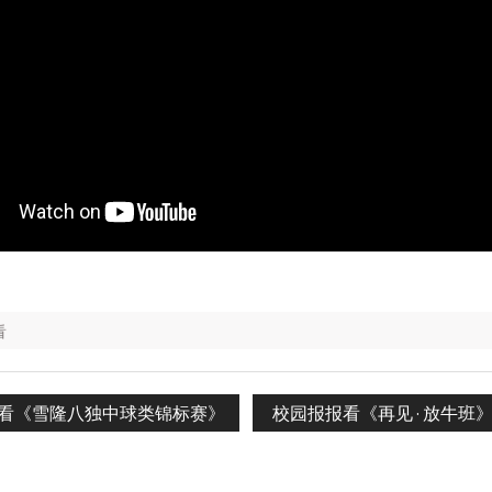
看
Next
看《雪隆八独中球类锦标赛》
校园报报看《再见 · 放牛班
n
post: