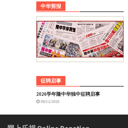
中华剪报
征聘启事
2026学年隆中华独中征聘启事
09/12/2025