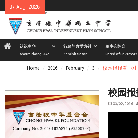
Skip
07 Aug, 2026
to
content
Home
认识中华
行政与办学方针
董事会阵容
About Chong Hwa
Administrator
Board of Governors
Home
2016
February
3
校园报报看 《
校园报
03/02/2016