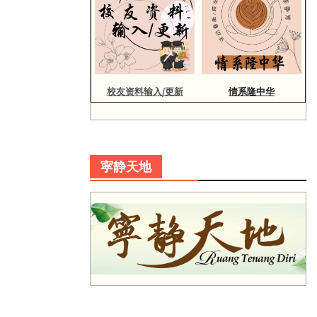
校友资料输入/更新
情系隆中华
寜静天地