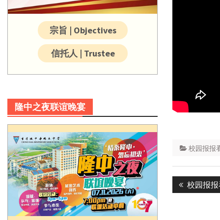
宗旨 | Objectives
信托人 | Trustee
隆中之夜联谊晚宴
校园报报
Post
Previous
校园报报
navigatio
post: