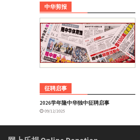
中华剪报
征聘启事
2026学年隆中华独中征聘启事
09/12/2025