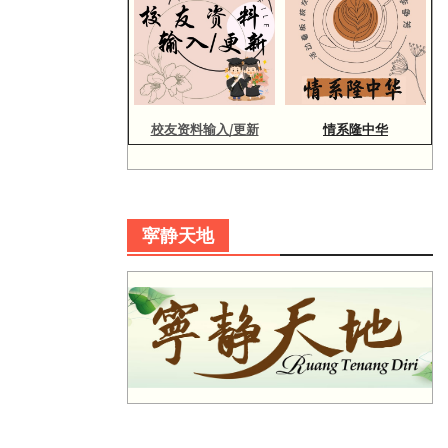
校友资料输入/更新
情系隆中华
寜静天地