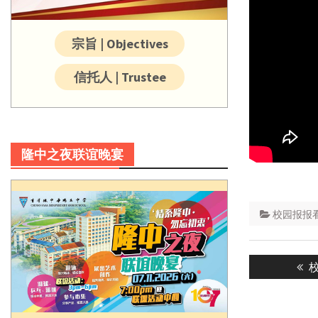
宗旨 | Objectives
信托人 | Trustee
隆中之夜联谊晚宴
校园报报
Post
P
navigatio
p