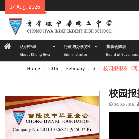
Skip
07 Aug, 2026
to
content
Home
认识中华
行政与办学方针
董事会阵容
About Chong Hwa
Administrator
Board of Governors
Home
2016
February
3
校园报报看《再见
校园报
03/02/2016