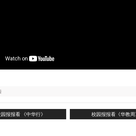
看
revious
Next
校园报报看 《中华行》
校园报报看《华教周
n
ost:
post: