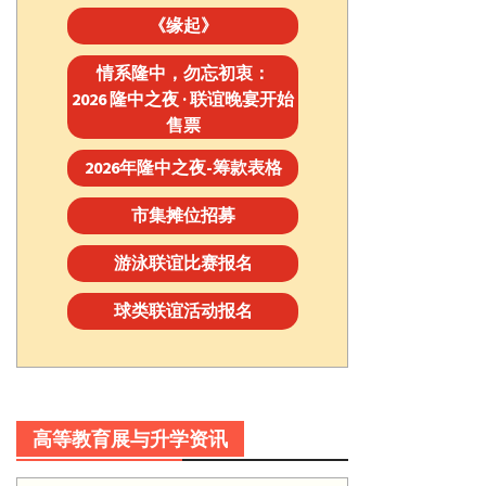
《缘起》
情系隆中，勿忘初衷：
2026 隆中之夜 · 联谊晚宴开始
售票
2026年隆中之夜-筹款表格
市集摊位招募
游泳联谊比赛报名
球类联谊活动报名
高等教育展与升学资讯