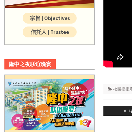
宗旨 | Objectives
信托人 | Trustee
隆中之夜联谊晚宴
校园报报
Post
P
navigatio
p