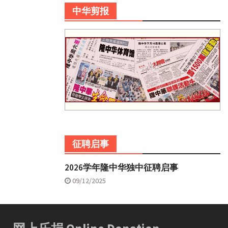
中华剪报
征聘启事
2026学年隆中华独中征聘启事
09/12/2025