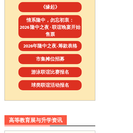
《缘起》
情系隆中，勿忘初衷：
2026 隆中之夜 · 联谊晚宴开始
售票
2026年隆中之夜-筹款表格
市集摊位招募
游泳联谊比赛报名
球类联谊活动报名
高等教育展与升学资讯