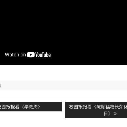
看
revious
Next
校园报报看《华教周》
校园报报看《陈顺福校长荣休
n
ost:
post:
日》