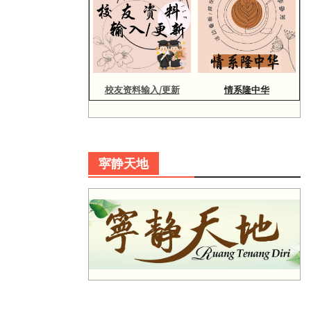
校友资料输入/更新
情系隆中华
寜静天地