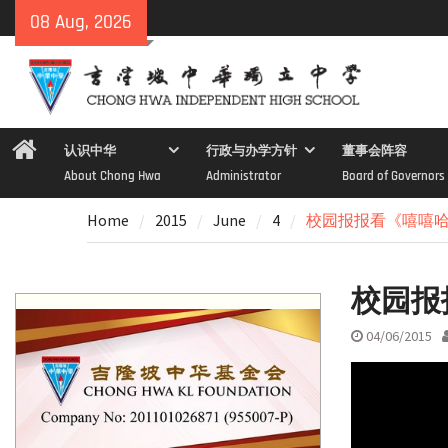
Skip
08 Aug, 2026
to
content
Home
认识中华
行政与办学方针
董事会阵容
About Chong Hwa
Administrator
Board of Governors
Home
2015
June
4
校园报报看《嘻嘻哈
校园报
04/06/2015