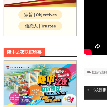
宗旨 | Objectives
信托人 | Trustee
隆中之夜联谊晚宴
校园报报
Post
Previous
《校园报报
navigatio
post: