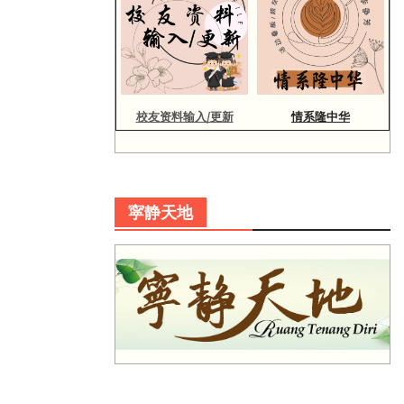
校友资料输入/更新
情系隆中华
寜静天地