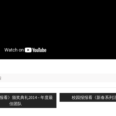
看
Next
看》颁奖典礼2014 – 年度最
校园报报看《新春系列
n
post:
佳团队