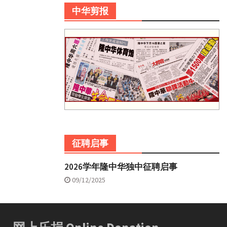
中华剪报
征聘启事
2026学年隆中华独中征聘启事
09/12/2025