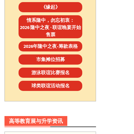
《缘起》
情系隆中，勿忘初衷：
2026 隆中之夜 · 联谊晚宴开始
售票
2026年隆中之夜-筹款表格
市集摊位招募
游泳联谊比赛报名
球类联谊活动报名
高等教育展与升学资讯