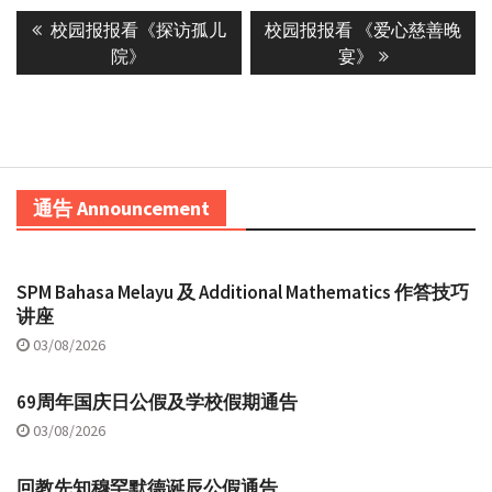
Post
Previous
Next
校园报报看《探访孤儿
校园报报看 《爱心慈善晚
navigation
post:
post:
院》
宴》
通告 Announcement
SPM Bahasa Melayu 及 Additional Mathematics 作答技巧
讲座
03/08/2026
69周年国庆日公假及学校假期通告
03/08/2026
回教先知穆罕默德诞辰公假通告