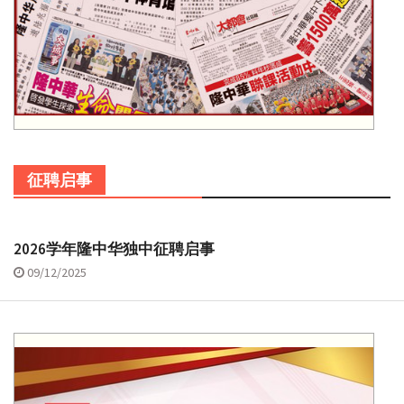
征聘启事
2026学年隆中华独中征聘启事
09/12/2025