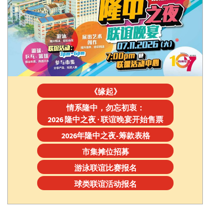
《缘起》
情系隆中，勿忘初衷：
2026 隆中之夜 · 联谊晚宴开始售票
2026年隆中之夜-筹款表格
市集摊位招募
游泳联谊比赛报名
球类联谊活动报名