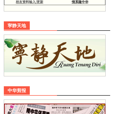
校友资料输入/更新
情系隆中华
寜静天地
中华剪报