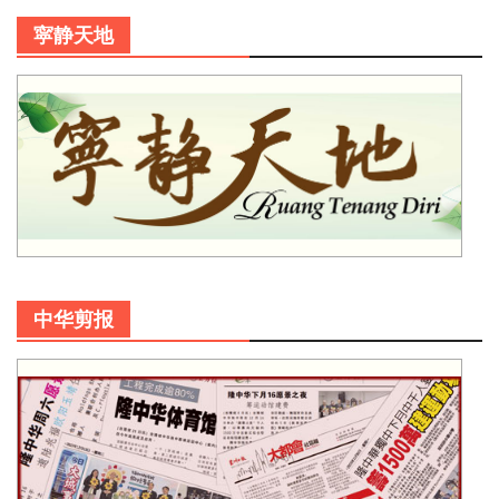
寜静天地
中华剪报