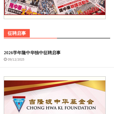
征聘启事
2026学年隆中华独中征聘启事
09/12/2025