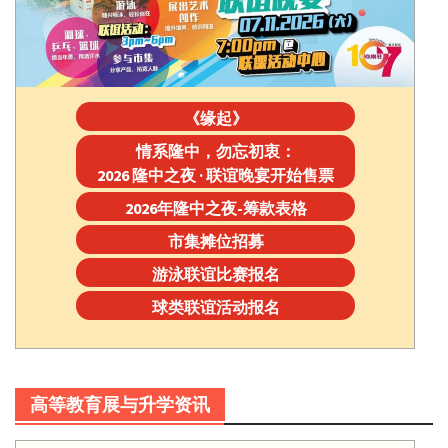
《缘起》
情系隆中，勿忘初衷：
2026 隆中之夜 · 联谊晚宴开始售票
2026年隆中之夜-筹款表格
市集摊位招募
游泳联谊比赛报名
球类联谊活动报名
高等教育展与升学资讯