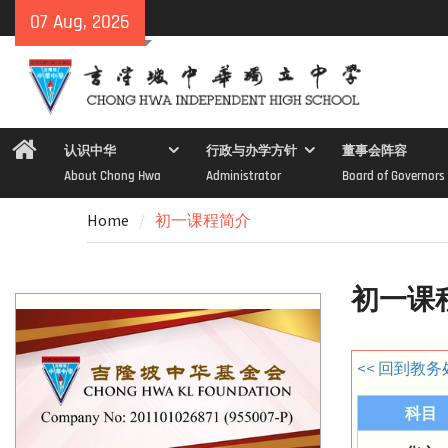
Skip
07 Aug, 2026
to
content
Home
认识中华
行政与办学方针
董事会阵容
About Chong Hwa
Administrator
Board of Governors
Home
初一课程简介
初一课
<< 回到教务
科目