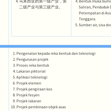
马来西亚的第一级产业，第
Bentuk muka bumi
二级产业与第三级产业。
Saliran, Penduduk
Petempatan di Asi
Tenggara.
Sumber air, sisa do
Pengenalan kepada reka bentuk dan teknologi
Pengurusan projek
Proses reka bentuk
Lakaran piktorial
Aplikasi teknologi
Projek elemen
Projek pengiraan kos
Projek fesyen
Projek lakaran
Projek pembinaan objek asas