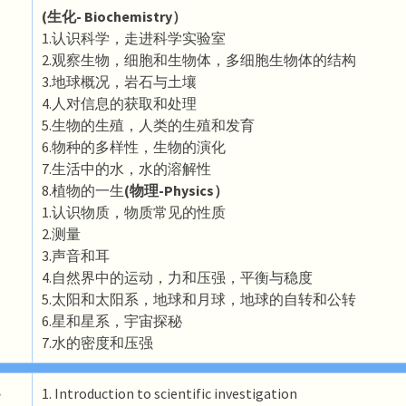
(生化- Biochemistry）
1.认识科学，走进科学实验室
2.观察生物，细胞和生物体，多细胞生物体的结构
3.地球概况，岩石与土壤
4.人对信息的获取和处理
5.生物的生殖，人类的生殖和发育
6.物种的多样性，生物的演化
7.生活中的水，水的溶解性
8.植物的一生
(物理-Physics）
1.认识物质，物质常见的性质
2.测量
3.声音和耳
4.自然界中的运动，力和压强，平衡与稳度
5.太阳和太阳系，地球和月球，地球的自转和公转
6.星和星系，宇宙探秘
7.水的密度和压强
e
1. Introduction to scientific investigation