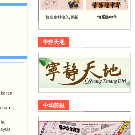
校友资料输入/更新
情系隆中华
寜静天地
akaran
中华剪报
a bumi,
ia,
aysia.