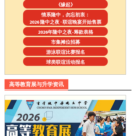
《缘起》
情系隆中，勿忘初衷：
2026 隆中之夜 · 联谊晚宴开始售票
2026年隆中之夜-筹款表格
市集摊位招募
游泳联谊比赛报名
球类联谊活动报名
高等教育展与升学资讯