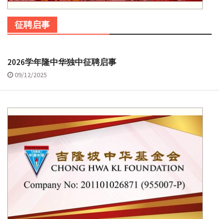
征聘启事
2026学年隆中华独中征聘启事
09/12/2025