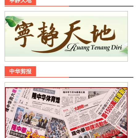
寜静天地
中华剪报