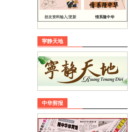
校友资料输入/更新
情系隆中华
寜静天地
中华剪报