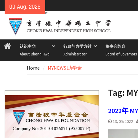
Skip
09 Aug, 2026
to
content
Home
认识中华
行政与办学方针
董事会阵容
About Chong Hwa
Administrator
Board of Governors
Home
MYNEWS 助学金
Tag:
M
2022年 MY
13/05/2022