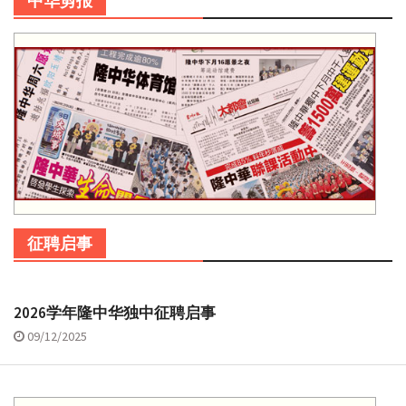
中华剪报
征聘启事
2026学年隆中华独中征聘启事
09/12/2025