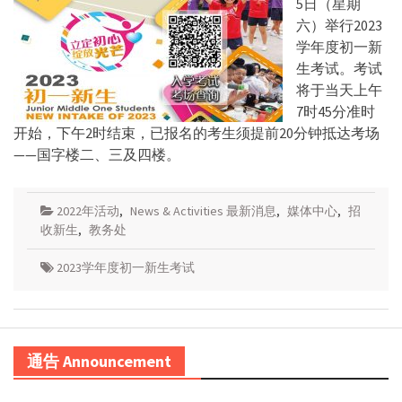
5日（星期
六）举行2023
学年度初一新
生考试。考试
将于当天上午
7时45分准时
开始，下午2时结束，已报名的考生须提前20分钟抵达考场
——国字楼二、三及四楼。
2022年活动
,
News & Activities 最新消息
,
媒体中心
,
招
收新生
,
教务处
2023学年度初一新生考试
通告 Announcement