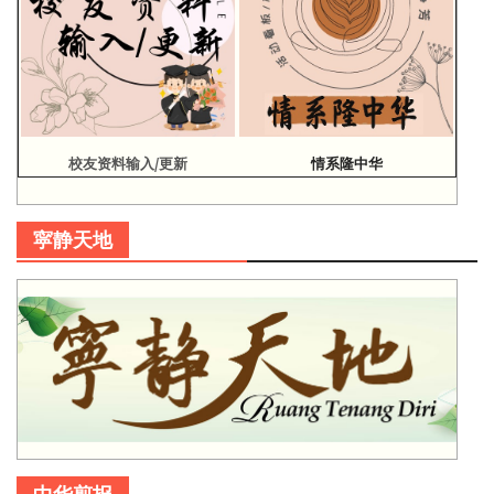
校友资料输入/更新
情系隆中华
寜静天地