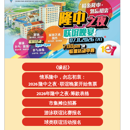
《缘起》
情系隆中，勿忘初衷：
2026 隆中之夜 · 联谊晚宴开始售票
2026年隆中之夜-筹款表格
市集摊位招募
游泳联谊比赛报名
球类联谊活动报名