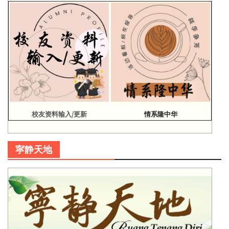
校友资料输入/更新
情系隆中华
寜静天地