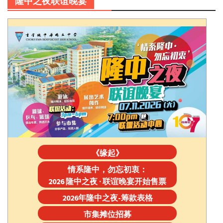
隆中之夜联谊晚宴
《缘起》
情系隆中，勿忘初衷：
2026 隆中之夜 · 联谊晚宴开始售票
2026年隆中之夜-筹款表格
市集摊位招募