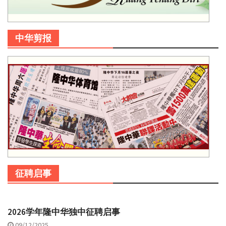
中华剪报
征聘启事
2026学年隆中华独中征聘启事
09/12/2025