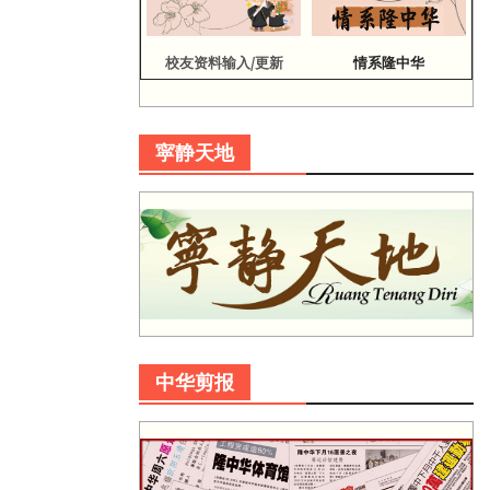
校友资料输入/更新
情系隆中华
寜静天地
中华剪报