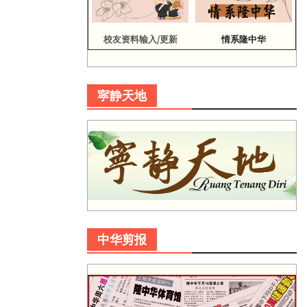
校友资料输入/更新
情系隆中华
寜静天地
中华剪报