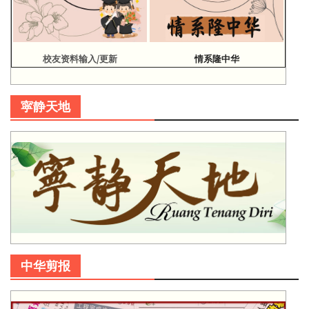
校友资料输入/更新
情系隆中华
寜静天地
中华剪报