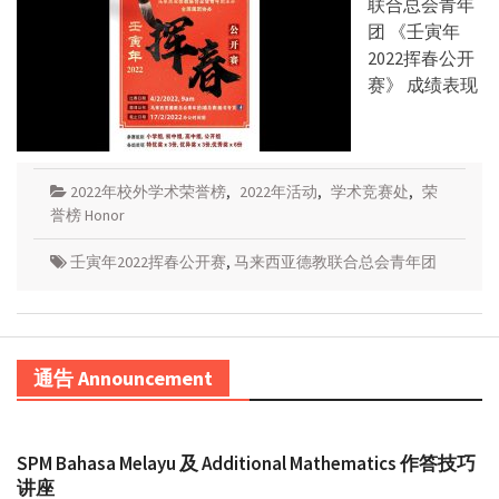
联合总会青年
团 《壬寅年
2022挥春公开
赛》 成绩表现
2022年校外学术荣誉榜
,
2022年活动
,
学术竞赛处
,
荣
誉榜 Honor
壬寅年2022挥春公开赛
,
马来西亚德教联合总会青年团
通告 Announcement
SPM Bahasa Melayu 及 Additional Mathematics 作答技巧
讲座