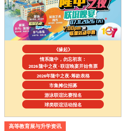
《缘起》
情系隆中，勿忘初衷：
2026 隆中之夜 · 联谊晚宴开始售票
2026年隆中之夜-筹款表格
市集摊位招募
游泳联谊比赛报名
球类联谊活动报名
高等教育展与升学资讯