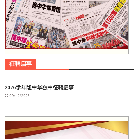
征聘启事
2026学年隆中华独中征聘启事
09/12/2025