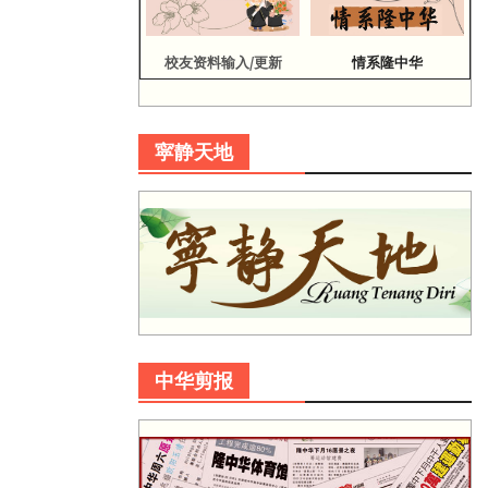
校友资料输入/更新
情系隆中华
寜静天地
中华剪报