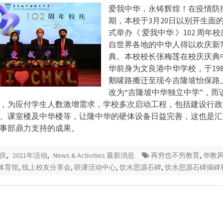
爱我中华，永铸辉煌！在疫情防
期，本校于3月20日以别开生面
式举办《 爱我中华 》102 周年
自世界各地的中华人得以欢庆新
典。本校校长张梅莲在校庆庆典
华前身为文良港中华学校，于19
鹅唛路搬迁至现今吉隆坡怡保路
改为“吉隆坡中华独立中学”，而
，为应付学生人数激增需求，学校多次启动工程，包括建设行政
、课室楼及中华楼等，让隆中华的硬体设备日益完善，这也是汇
事部鼎力支持的成果。
校庆
,
2021年活动
,
News & Activities 最新消息
再穷也不穷教育
,
华教
体育馆
,
线上校友分享会
,
联课活动中心
,
饮水思源石碑
,
饮水思源石碑揭碑