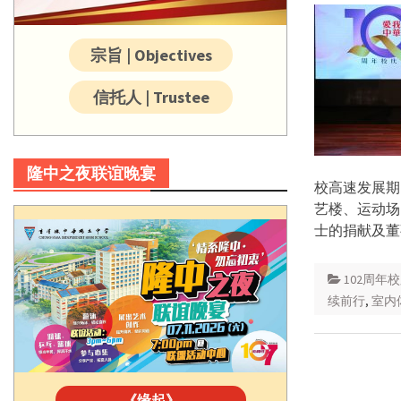
宗旨 | Objectives
信托人 | Trustee
隆中之夜联谊晚宴
校高速发展期
艺楼、运动场
士的捐献及董
102周年
续前行
,
室内
《缘起》