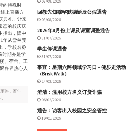
03/08/2026
控的特殊时
回教先知穆罕默德诞辰公假通告
的线上直播方
校庆典礼，让来
03/08/2026
常态的校庆庆
2026年8月份上课及课室调整通告
中指出，隆中
31/07/2026
81年从雪兰莪
上，学校名称
学生停课通告
该时期亦是学
31/07/2026
楼、宿舍、工
事宜：星期六跨领域学习日 – 健步走活动
聚各界热心人
（Brisk Walk）
24/02/2026
风雨路，百年
澄清：滥用校方名义订货诈骗
礼
06/02/2026
通告：访客出入校园之安全管控
19/01/2026