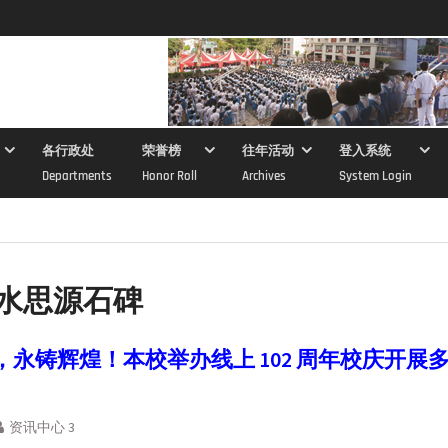
各行政处
荣誉榜
往年活动
登入系统
Departments
Honor Roll
Archives
System Login
水思源石碑
，永铸辉煌！本校举办线上 102 周年校庆开展
资讯中心 3