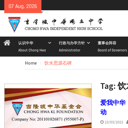
Skip
07 Aug, 2026
to
content
Home
认识中华
行政与办学方针
董事会阵容
About Chong Hwa
Administrator
Board of Governors
Home
饮水思源石碑
Tag:
饮
爱我中华
动
23/03/2021