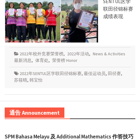
SENTUL区学
联田径锦标赛
成绩表现
2022年校外竞赛荣誉榜
,
2022年活动
,
News & Activities
最新消息
,
体育处
,
荣誉榜 Honor
2022年SENTUL区学联田径锦标赛
,
最佳运动员
,
田径赛
,
苏筱晴
,
韩宝怡
通告 Announcement
SPM Bahasa Melayu 及 Additional Mathematics 作答技巧