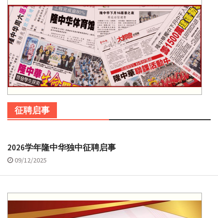
征聘启事
2026学年隆中华独中征聘启事
09/12/2025