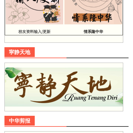
校友资料输入/更新
情系隆中华
寜静天地
中华剪报