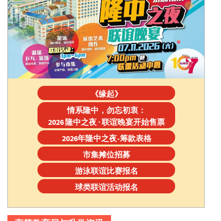
《缘起》
情系隆中，勿忘初衷：
2026 隆中之夜 · 联谊晚宴开始售票
2026年隆中之夜-筹款表格
市集摊位招募
游泳联谊比赛报名
球类联谊活动报名