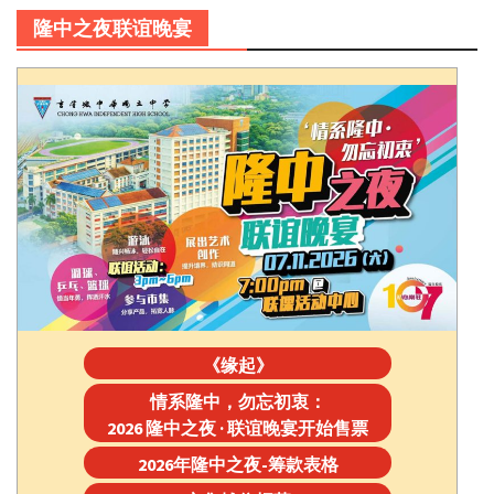
隆中之夜联谊晚宴
《缘起》
情系隆中，勿忘初衷：
2026 隆中之夜 · 联谊晚宴开始售票
2026年隆中之夜-筹款表格