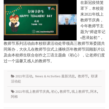
在新冠疫情笼
罩下，本校迎
来2021年线上
教师节庆典，
今年教师节主
题为“师迹常记
•恩泽如初 ”，
教师节系列活动由本校联课活动处带领高三教师节筹委团共
同筹办，大伙儿在教师节仪式上播映历年教师节回顾影片以
及由本校师生联合创作之三语主题曲《初心》，让老师们度
过一个温馨又感人的教师节。
2021年活动
,
News & Activities 最新消息
,
教师节
,
联课
活动处
2021年线上教师节庆典
,
初心
,
教师节
,
线上教师节
,
阿木
,
阿棉