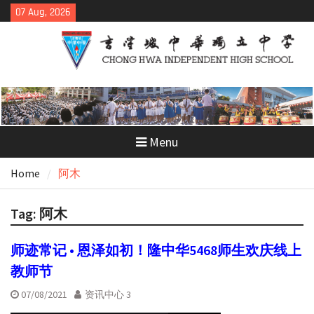
Skip
07 Aug, 2026
to
content
Menu
Home
阿木
Tag:
阿木
师迹常记 • 恩泽如初！隆中华5468师生欢庆线上
教师节
07/08/2021
资讯中心 3