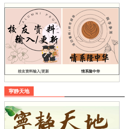
校友资料输入/更新
情系隆中华
寜静天地