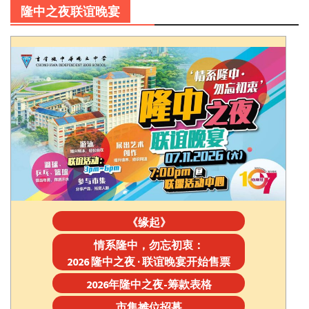
隆中之夜联谊晚宴
《缘起》
情系隆中，勿忘初衷：
2026 隆中之夜 · 联谊晚宴开始售票
2026年隆中之夜-筹款表格
市集摊位招募