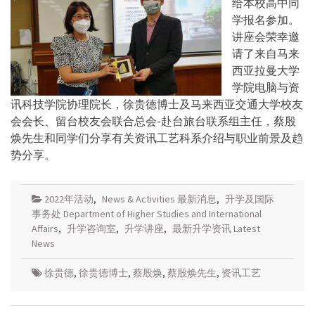
给本校高中同
学报名参加。
讲座会荣幸邀
请了来自马来
西亚拉曼大学
学院电脑与资
讯科技学院协理院长，徐贵德博士及马来西亚交通大学校友
会会长、留台校友会联合总会-赴台旅台联系组主任，蔡殷
焕先生和同学们分享有关资讯工艺科系介绍与职业前景及趋
势分享。
2022年活动
,
News & Activities 最新消息
,
升学及国际
事务处 Department of Higher Studies and International
Affairs
,
升学咨询室
,
升学讲座
,
最新升学资讯 Latest
News
徐贵德
,
徐贵德博士
,
蔡殷焕
,
蔡殷焕先生
,
资讯工艺