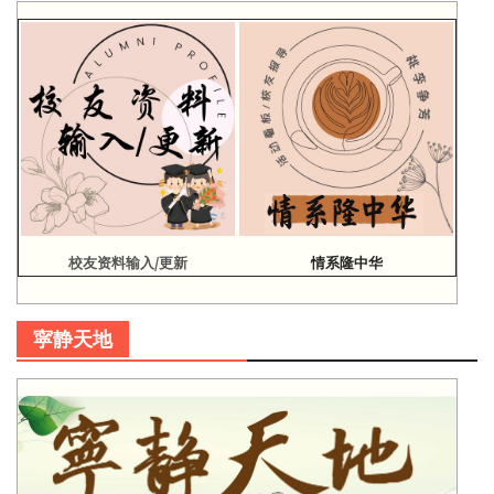
校友资料输入/更新
情系隆中华
寜静天地