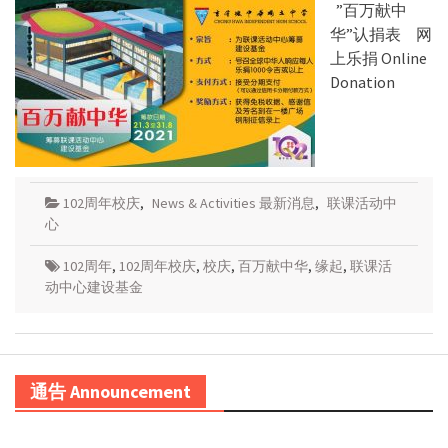
”百万献中
华”认捐表 网
上乐捐 Online
Donation
102周年校庆
,
News & Activities 最新消息
,
联课活动中
心
102周年
,
102周年校庆
,
校庆
,
百万献中华
,
缘起
,
联课活
动中心建设基金
通告 Announcement