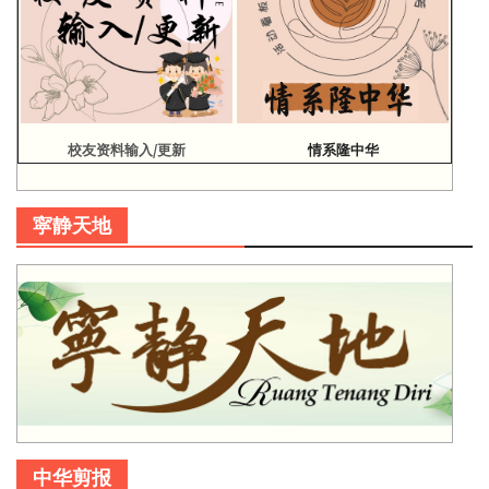
校友资料输入/更新
情系隆中华
寜静天地
中华剪报