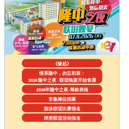
《缘起》
情系隆中，勿忘初衷：
2026 隆中之夜 · 联谊晚宴开始售票
2026年隆中之夜-筹款表格
市集摊位招募
游泳联谊比赛报名
球类联谊活动报名