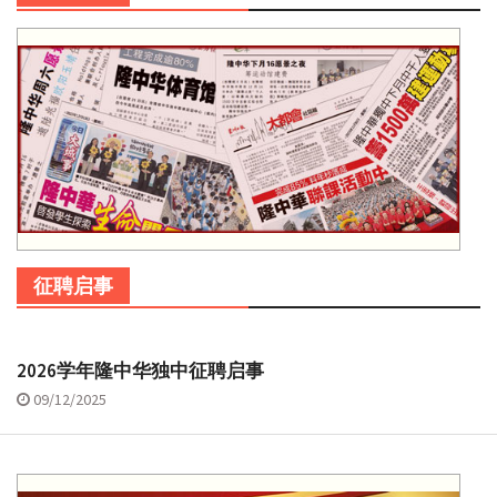
征聘启事
2026学年隆中华独中征聘启事
09/12/2025