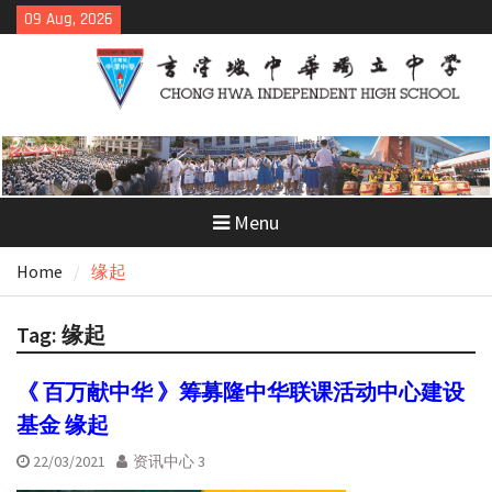
Skip
09 Aug, 2026
to
content
Menu
Home
缘起
Tag:
缘起
《 百万献中华 》筹募隆中华联课活动中心建设
基金 缘起
22/03/2021
资讯中心 3