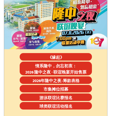
《缘起》
情系隆中，勿忘初衷：
2026 隆中之夜 · 联谊晚宴开始售票
2026年隆中之夜-筹款表格
市集摊位招募
游泳联谊比赛报名
球类联谊活动报名