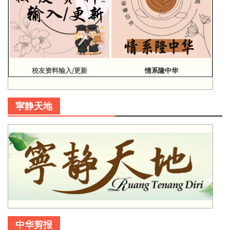
校友资料输入/更新
情系隆中华
寜静天地
中华剪报