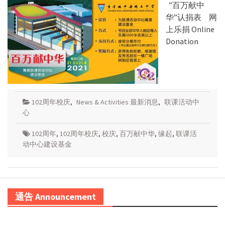
”百万献中
华”认捐表 网
上乐捐 Online
Donation
102周年校庆
,
News & Activities 最新消息
,
联课活动中
心
102周年
,
102周年校庆
,
校庆
,
百万献中华
,
缘起
,
联课活
动中心建设基金
通告 Announcement