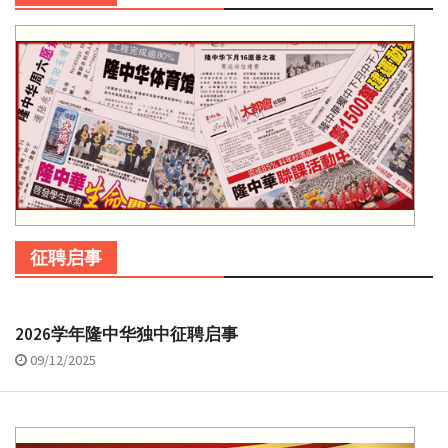
征聘启事
2026学年隆中华独中征聘启事
09/12/2025