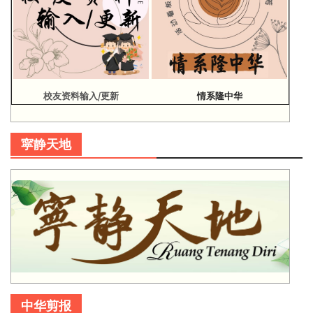
校友资料输入/更新
情系隆中华
寜静天地
中华剪报