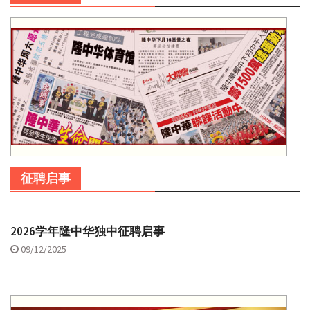
征聘启事
2026学年隆中华独中征聘启事
09/12/2025