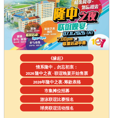
《缘起》
情系隆中，勿忘初衷：
2026 隆中之夜 · 联谊晚宴开始售票
2026年隆中之夜-筹款表格
市集摊位招募
游泳联谊比赛报名
球类联谊活动报名