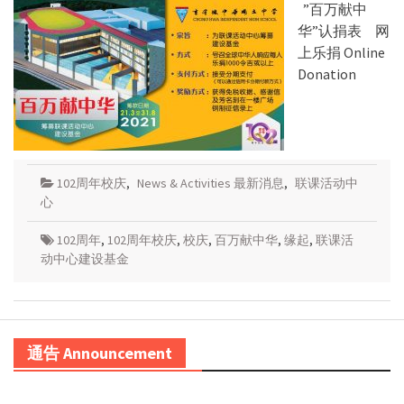
”百万献中
华”认捐表 网
上乐捐 Online
Donation
102周年校庆
,
News & Activities 最新消息
,
联课活动中
心
102周年
,
102周年校庆
,
校庆
,
百万献中华
,
缘起
,
联课活
动中心建设基金
通告 Announcement