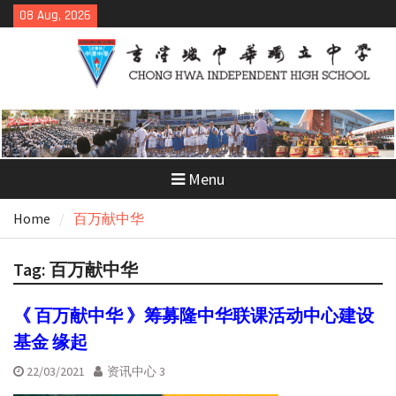
Skip
08 Aug, 2026
to
content
Menu
Home
百万献中华
Tag:
百万献中华
《 百万献中华 》筹募隆中华联课活动中心建设
基金 缘起
22/03/2021
资讯中心 3