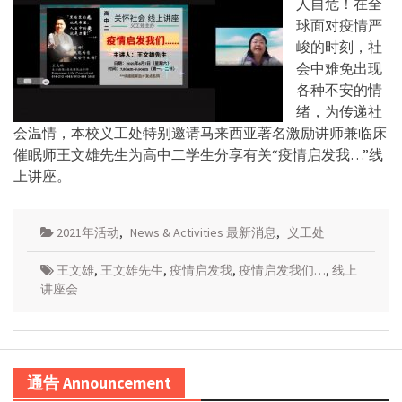
人自危！在全
球面对疫情严
峻的时刻，社
会中难免出现
各种不安的情
绪，为传递社
会温情，本校义工处特别邀请马来西亚著名激励讲师兼临床
催眠师王文雄先生为高中二学生分享有关“疫情启发我…”线
上讲座。
2021年活动
,
News & Activities 最新消息
,
义工处
王文雄
,
王文雄先生
,
疫情启发我
,
疫情启发我们…
,
线上
讲座会
通告 Announcement