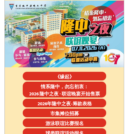
《缘起》
情系隆中，勿忘初衷：
2026 隆中之夜 · 联谊晚宴开始售票
2026年隆中之夜-筹款表格
市集摊位招募
游泳联谊比赛报名
球类联谊活动报名