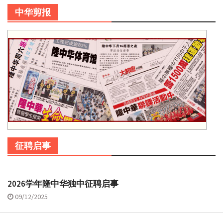
中华剪报
征聘启事
2026学年隆中华独中征聘启事
09/12/2025