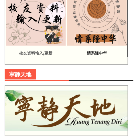
校友资料输入/更新
情系隆中华
寜静天地