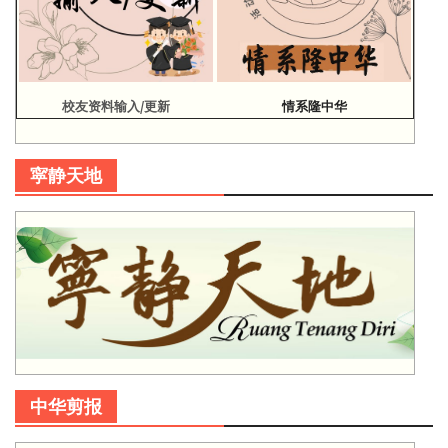
校友资料输入/更新
情系隆中华
寜静天地
中华剪报