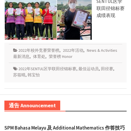
SENTUL区学
联田径锦标赛
成绩表现
2022年校外竞赛荣誉榜
,
2022年活动
,
News & Activities
最新消息
,
体育处
,
荣誉榜 Honor
2022年SENTUL区学联田径锦标赛
,
最佳运动员
,
田径赛
,
苏筱晴
,
韩宝怡
通告 Announcement
SPM Bahasa Melayu 及 Additional Mathematics 作答技巧