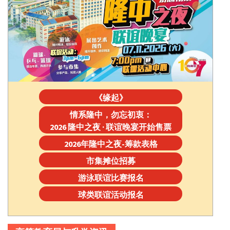
《缘起》
情系隆中，勿忘初衷：
2026 隆中之夜 · 联谊晚宴开始售票
2026年隆中之夜-筹款表格
市集摊位招募
游泳联谊比赛报名
球类联谊活动报名