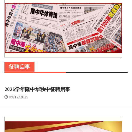
征聘启事
2026学年隆中华独中征聘启事
09/12/2025