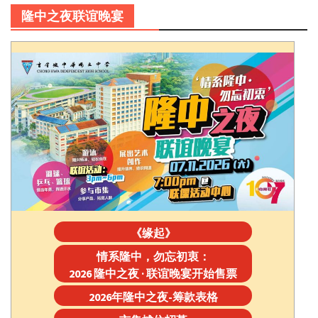
隆中之夜联谊晚宴
《缘起》
情系隆中，勿忘初衷：
2026 隆中之夜 · 联谊晚宴开始售票
2026年隆中之夜-筹款表格