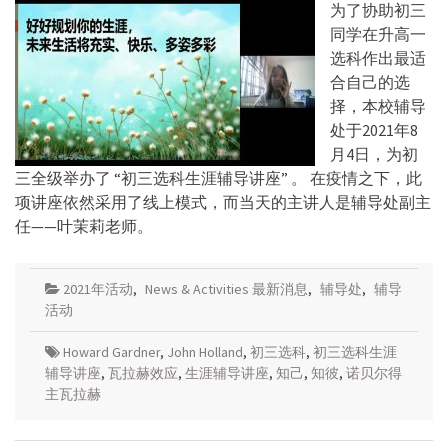
为了协助初三
同学在升高一
选科作出最适
合自己的选
择，本校辅导
处于2021年8
月4日，为初
三全级举办了 “初三选科生涯辅导讲座” 。 在疫情之下，此
项讲座依然采用了线上模式，而当天的主讲人是辅导处副主
任——叶茉莉老师。
2021年活动
,
News & Activities 最新消息
,
辅导处
,
辅导
活动
Howard Gardner
,
John Holland
,
初三选科
,
初三选科生涯
辅导讲座
,
瓦拉赫效应
,
生涯辅导讲座
,
知己
,
知彼
,
诺贝尔得
主瓦拉赫