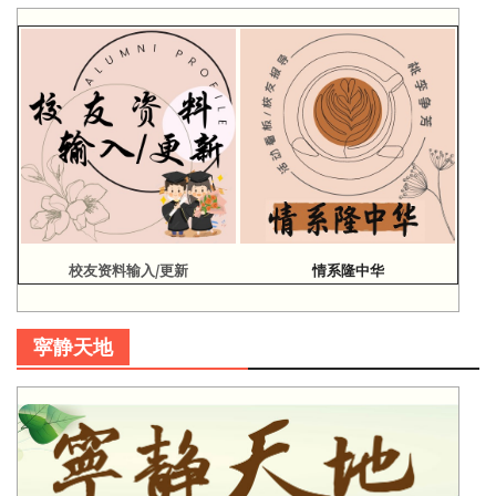
校友资料输入/更新
情系隆中华
寜静天地