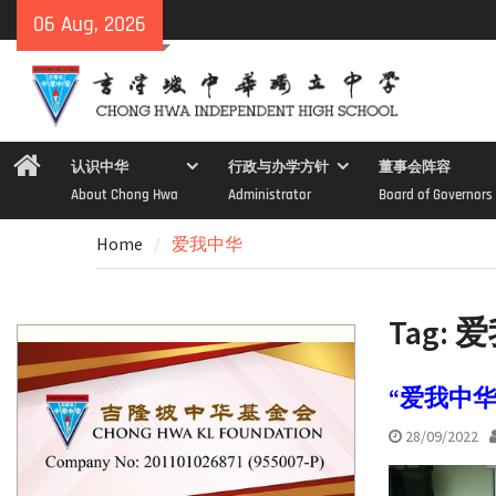
Skip
06 Aug, 2026
to
content
Home
认识中华
行政与办学方针
董事会阵容
About Chong Hwa
Administrator
Board of Governors
Home
爱我中华
Tag:
爱
“爱我中华
28/09/2022