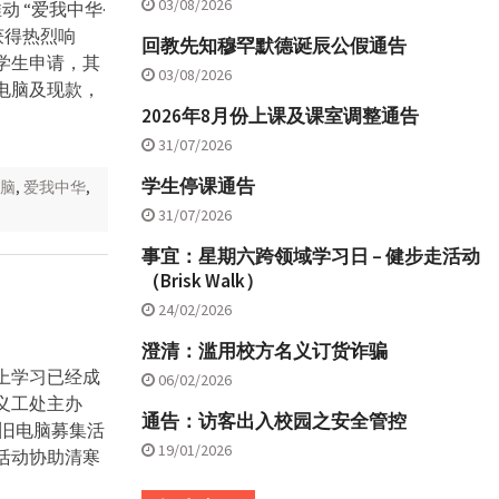
03/08/2026
动 “爱我中华·
获得热烈响
回教先知穆罕默德诞辰公假通告
学生申请，其
03/08/2026
电脑及现款，
2026年8月份上课及课室调整通告
。
31/07/2026
学生停课通告
脑
,
爱我中华
,
31/07/2026
事宜：星期六跨领域学习日 – 健步走活动
（Brisk Walk）
24/02/2026
澄清：滥用校方名义订货诈骗
上学习已经成
06/02/2026
义工处主办
通告：访客出入校园之安全管控
新旧电脑募集活
19/01/2026
活动协助清寒