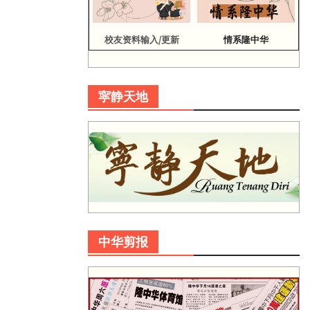
校友资料输入/更新
情系隆中华
寜静天地
中华剪报