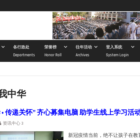
各行政处
荣誉榜
往年活动
登入系统
Departments
Honor Roll
Archives
System Login
我中华
 • 传递关怀” 齐心募集电脑 助学生线上学习活
资讯中心 3
新冠疫情当前，绝不让孩子在教