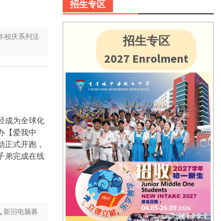
招生专区
周年校庆系列活
招生专区
2027 Enrolment
经成为全球化
办【爱我中
动正式开跑，
子弟完成在线
,
新旧电脑募