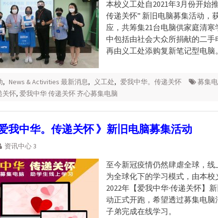
本校义工处自2021年3月份开始推
传递关怀” 新旧电脑募集活动，
应，共筹集21台电脑供家庭清寒
中包括由社会大众所捐献的二手
再由义工处添购复新笔记型电脑
动
,
News & Activities 最新消息
,
义工处
,
爱我中华。传递关怀
募集电
递关怀
,
爱我中华 传递关怀 齐心募集电脑
《 爱我中华。传递关怀 》新旧电脑募集活动
资讯中心 3
至今新冠疫情仍然肆虐全球，线
为全球化下的学习模式，由本校
2022年【爱我中华∙传递关怀】
动正式开跑，希望透过募集电脑
子弟完成在线学习。