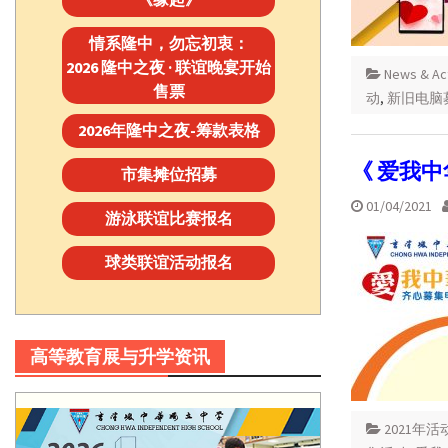
情系隆中，勿忘初衷：
2026 隆中之夜 · 联谊晚宴开始
News & A
售票
动
,
新旧电脑
2026年隆中之夜-筹款表格
《 爱我
市集摊位招募
01/04/2021
游泳联谊比赛报名
球类联谊活动报名
高等教育展与升学资讯
2021年活