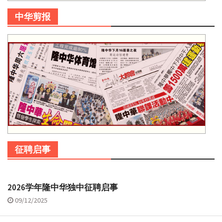
中华剪报
征聘启事
2026学年隆中华独中征聘启事
09/12/2025