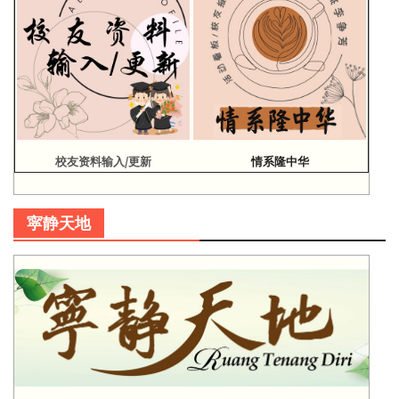
校友资料输入/更新
情系隆中华
寜静天地