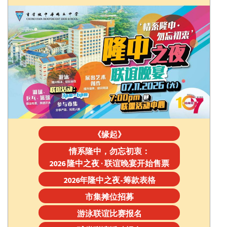
《缘起》
情系隆中，勿忘初衷：
2026 隆中之夜 · 联谊晚宴开始售票
2026年隆中之夜-筹款表格
市集摊位招募
游泳联谊比赛报名