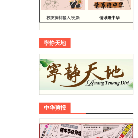
校友资料输入/更新
情系隆中华
寜静天地
中华剪报