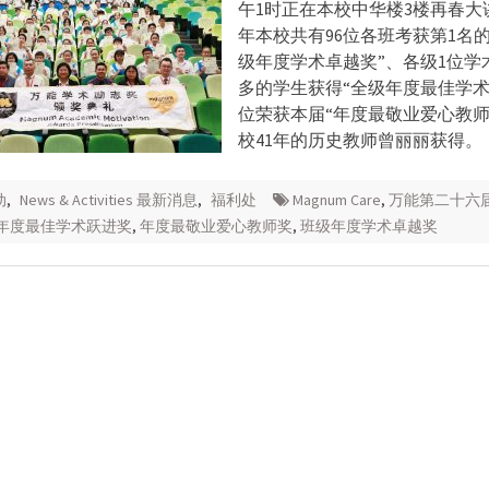
午1时正在本校中华楼3楼再春大
年本校共有96位各班考获第1名
级年度学术卓越奖”、各级1位学
多的学生获得“全级年度最佳学术
位荣获本届“年度最敬业爱心教师
校41年的历史教师曾丽丽获得。
动
,
News & Activities 最新消息
,
福利处
Magnum Care
,
万能第二十六
年度最佳学术跃进奖
,
年度最敬业爱心教师奖
,
班级年度学术卓越奖