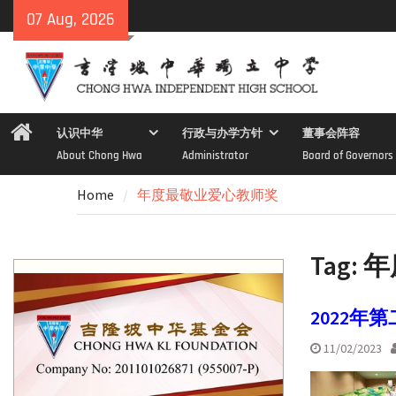
Skip
07 Aug, 2026
to
content
Home
认识中华
行政与办学方针
董事会阵容
About Chong Hwa
Administrator
Board of Governors
Home
年度最敬业爱心教师奖
Tag:
年
2022
11/02/2023