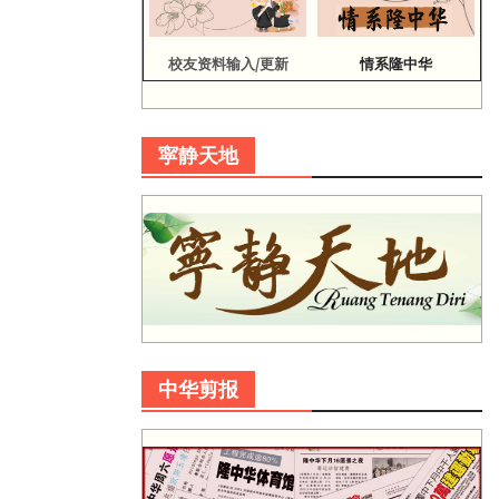
校友资料输入/更新
情系隆中华
寜静天地
中华剪报