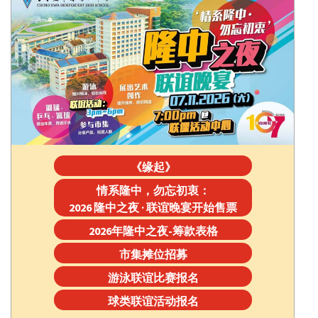
《缘起》
情系隆中，勿忘初衷：
2026 隆中之夜 · 联谊晚宴开始售票
2026年隆中之夜-筹款表格
市集摊位招募
游泳联谊比赛报名
球类联谊活动报名