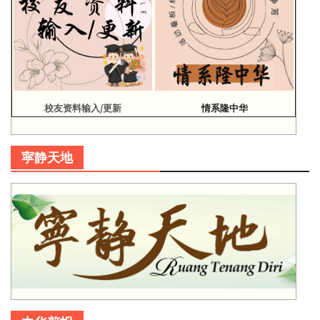
校友资料输入/更新
情系隆中华
寜静天地