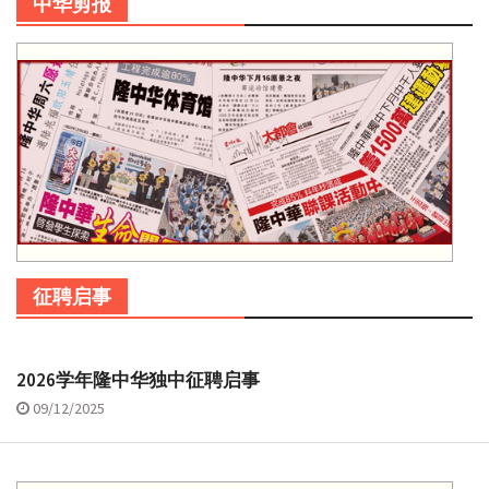
中华剪报
征聘启事
2026学年隆中华独中征聘启事
09/12/2025