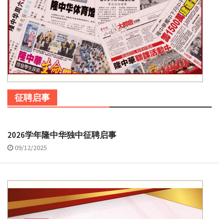
征聘启事
2026学年隆中华独中征聘启事
09/12/2025