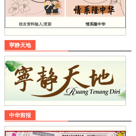
校友资料输入/更新
情系隆中华
寜静天地
中华剪报