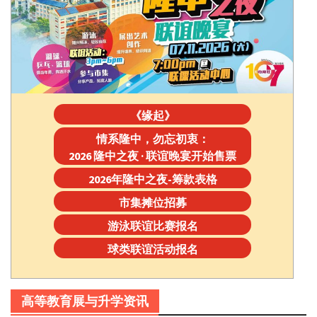
《缘起》
情系隆中，勿忘初衷：
2026 隆中之夜 · 联谊晚宴开始售票
2026年隆中之夜-筹款表格
市集摊位招募
游泳联谊比赛报名
球类联谊活动报名
高等教育展与升学资讯