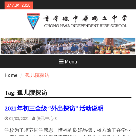
Skip
07 Aug, 2026
to
content
Menu
Home
孤儿院探访
Tag:
孤儿院探访
2021年初三全级 “外出探访” 活动说明
01/03/2021
资讯中心 3
学校为了培养同学感恩、惜福的良好品德，校方除了在学业