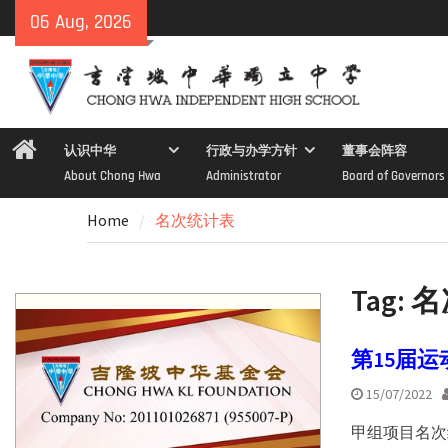
Skip
06 Aug, 2026
to
content
Home
认识中华
行政与办学方针
董事会阵容
About Chong Hwa
Administrator
Board of Governors
Home
名次统计表
Tag:
名
第15届
15/07/2022
甲组项目名次