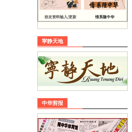
校友资料输入/更新
情系隆中华
寜静天地
中华剪报