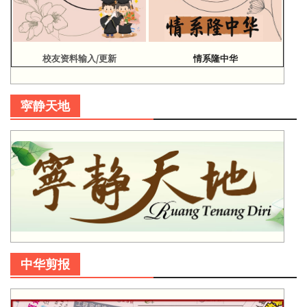
校友资料输入/更新
情系隆中华
寜静天地
中华剪报