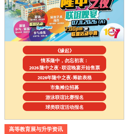
《缘起》
情系隆中，勿忘初衷：
2026 隆中之夜 · 联谊晚宴开始售票
2026年隆中之夜-筹款表格
市集摊位招募
游泳联谊比赛报名
球类联谊活动报名
高等教育展与升学资讯