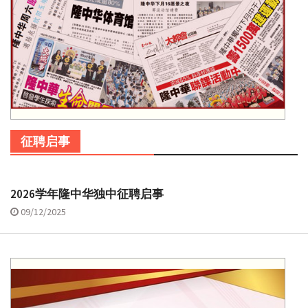
征聘启事
2026学年隆中华独中征聘启事
09/12/2025