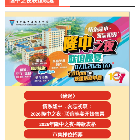
隆中之夜联谊晚宴
《缘起》
情系隆中，勿忘初衷：
2026 隆中之夜 · 联谊晚宴开始售票
2026年隆中之夜-筹款表格
市集摊位招募