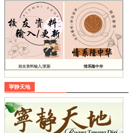
校友资料输入/更新
情系隆中华
寜静天地