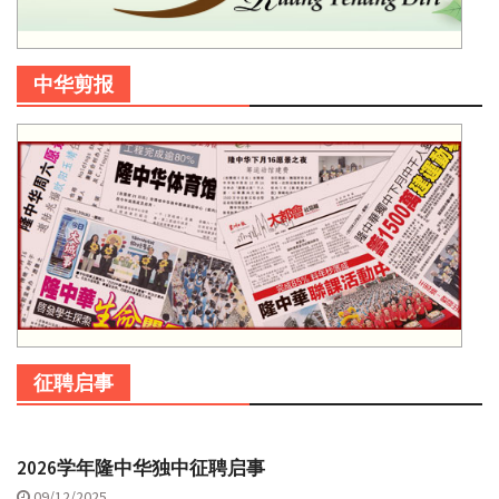
中华剪报
征聘启事
2026学年隆中华独中征聘启事
09/12/2025