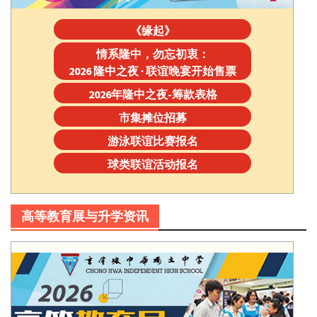
《缘起》
情系隆中，勿忘初衷：
2026 隆中之夜 · 联谊晚宴开始售票
2026年隆中之夜-筹款表格
市集摊位招募
游泳联谊比赛报名
球类联谊活动报名
高等教育展与升学资讯