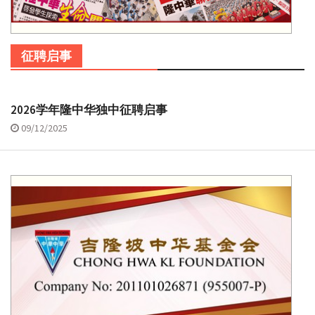
征聘启事
2026学年隆中华独中征聘启事
09/12/2025