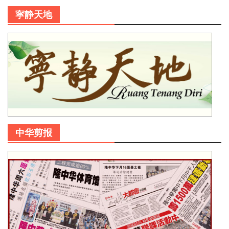
寜静天地
中华剪报