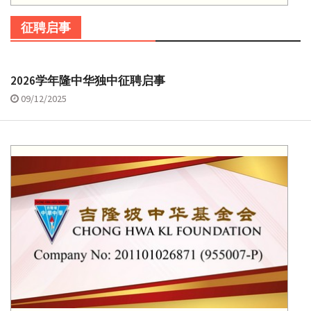
征聘启事
2026学年隆中华独中征聘启事
09/12/2025