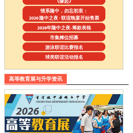
《缘起》
情系隆中，勿忘初衷：
2026 隆中之夜 · 联谊晚宴开始售票
2026年隆中之夜-筹款表格
市集摊位招募
游泳联谊比赛报名
球类联谊活动报名
高等教育展与升学资讯