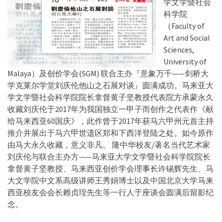
学文学暨社会
科学院
（Faculty of
Art and Social
Sciences,
University of
Malaya）及创价学会(SGM) 联合主办『意象万千——剑桥大
学克莱尔学堂刘庆伦他山之石展对谈』圆满成功。马来亚大
学文学暨社会科学院院长拿督黄子坚教授代表院方承蒙永久
收藏刘庆伦于2017年为我国独立一甲子而创作之代表作《献
给马来西亚60国庆》，此作曾于2017年获马六甲州元首主持
推介并展出于马六甲世遗区郑和下西洋登陆之处。如今原作
由马大永久收藏，意义非凡。 隆中华校友/著名当代艺术家
刘庆伦与联合主办方——马来亚大学文学暨社会科学院院长
拿督黄子坚教授、马来西亚创价学会理事长许锡辉先生、马
大文学院中文系高级讲师王秀娟博士以及中国北京大学马来
西亚校友会会长赖贞瑝先生等一行人于座谈会圆满后留影纪
念。