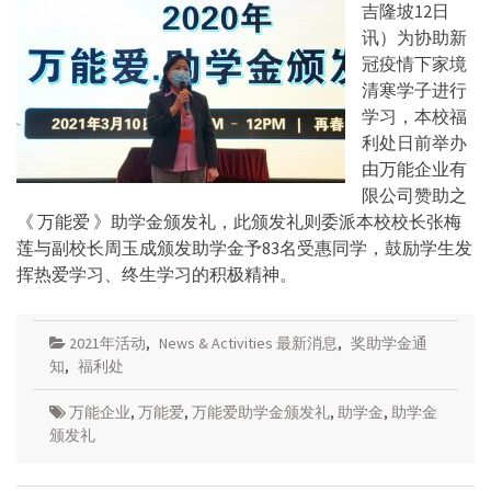
吉隆坡12日
讯）为协助新
冠疫情下家境
清寒学子进行
学习，本校福
利处日前举办
由万能企业有
限公司赞助之
《 万能爱 》助学金颁发礼，此颁发礼则委派本校校长张梅
莲与副校长周玉成颁发助学金予83名受惠同学，鼓励学生发
挥热爱学习、终生学习的积极精神。
2021年活动
,
News & Activities 最新消息
,
奖助学金通
知
,
福利处
万能企业
,
万能爱
,
万能爱助学金颁发礼
,
助学金
,
助学金
颁发礼