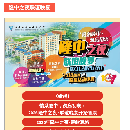
隆中之夜联谊晚宴
《缘起》
情系隆中，勿忘初衷：
2026 隆中之夜 · 联谊晚宴开始售票
2026年隆中之夜-筹款表格