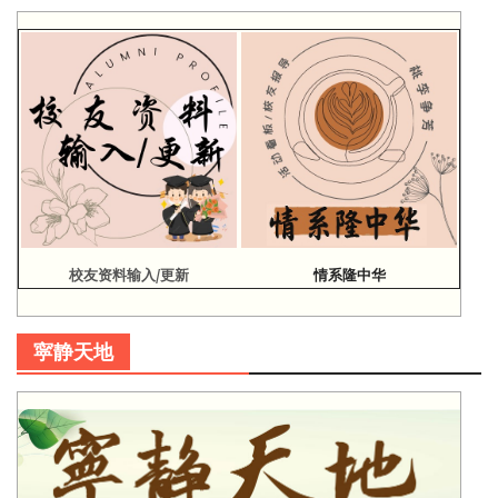
校友资料输入/更新
情系隆中华
寜静天地