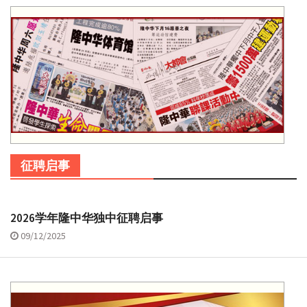
征聘启事
2026学年隆中华独中征聘启事
09/12/2025