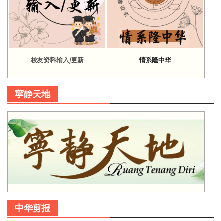
校友资料输入/更新
情系隆中华
寜静天地
中华剪报