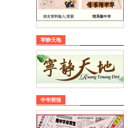
校友资料输入/更新
情系隆中华
寜静天地
中华剪报