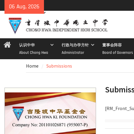
Skip
06 Aug, 2026
to
content
Home
认识中华
行政与办学方针
董事会阵容
About Chong Hwa
Administrator
Board of Governors
Home
Submissions
Submiss
[RM_Front_Su