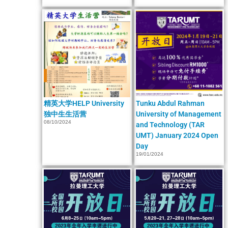
精英大学HELP University
Tunku Abdul Rahman
独中生生活营
University of Management
08/10/2024
and Technology (TAR
UMT) January 2024 Open
Day
19/01/2024