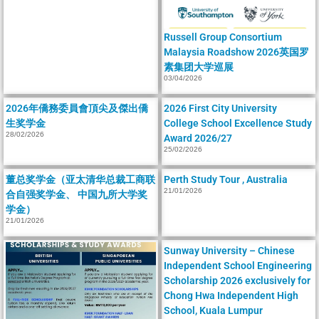
Russell Group Consortium
Malaysia Roadshow 2026英国罗
素集团大学巡展
03/04/2026
2026年僑務委員會頂尖及傑出僑
2026 First City University
生奖学金
College School Excellence Study
28/02/2026
Award 2026/27
25/02/2026
董总奖学金（亚太清华总裁工商联
Perth Study Tour , Australia
21/01/2026
合自强奖学金、 中国九所大学奖
学金）
21/01/2026
Sunway University – Chinese
Independent School Engineering
Scholarship 2026 exclusively for
Chong Hwa Independent High
School, Kuala Lumpur