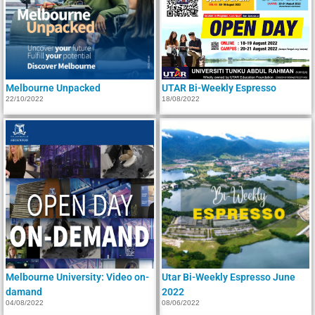
Melbourne Unpacked
UTAR Bi-Weekly Espresso
22/10/2022
18/08/2022
Melbourne University: Video on-
Utar Bi-Weekly Espresso June
damand
2022
04/08/2022
08/06/2022