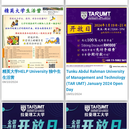
精英大学HELP University 独中生
Tunku Abdul Rahman University
生活营
of Management and Technology
08/10/2024
(TAR UMT) January 2024 Open
Day
19/01/2024