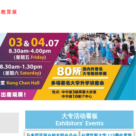
学
线
上
教
育
展
大专活动看板
Exhibitors‘ Events
马来西亚留台校友联合总会
台湾世新大学 115學年度第