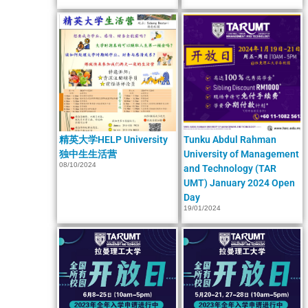
精英大学HELP University
Tunku Abdul Rahman
独中生生活营
University of Management
08/10/2024
and Technology (TAR
UMT) January 2024 Open
Day
19/01/2024