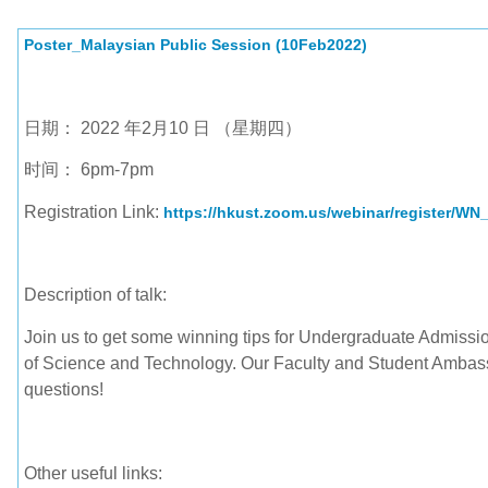
Poster_Malaysian Public Session (10Feb2022)
日期： 2022 年2月10 日 （星期四）
时间： 6pm-7pm
Registration Link:
https://hkust.zoom.us/webinar/register
Description of talk:
Join us to get some winning tips for Undergraduate Admissi
of Science and Technology. Our Faculty and Student Ambass
questions!
Other useful links: