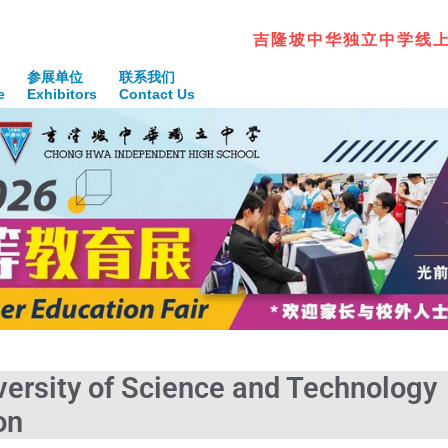
独
立
中
华
中
吉
隆
坡
腾
春
青
飞
参展单位
联系我们
e
Exhibitors
Contact Us
ity of Science and Technology
on