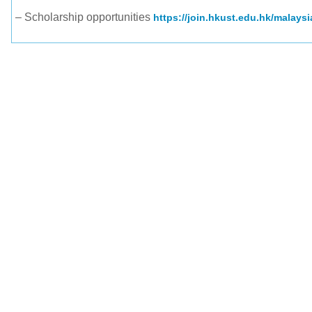
– Scholarship opportunities
https://join.hkust.edu.hk/malaysi