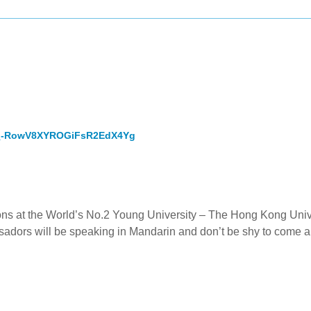
/WN_-RowV8XYROGiFsR2EdX4Yg
ons at the World’s No.2 Young University – The Hong Kong Univ
adors will be speaking in Mandarin and don’t be shy to come 