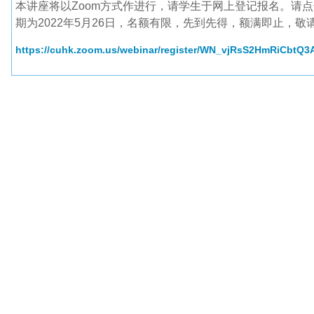
本讲座将以Zoom方式作进行，请学生于网上登记报名。请
期为2022年5月26日，名额有限，先到先得，额满即止，敬
https://cuhk.zoom.us/webinar/register/WN_vjRsS2HmRiCbtQ