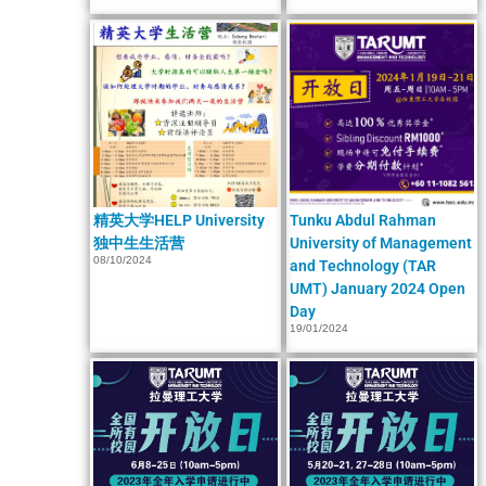
精英大学HELP University
Tunku Abdul Rahman
独中生生活营
University of Management
08/10/2024
and Technology (TAR
UMT) January 2024 Open
Day
19/01/2024