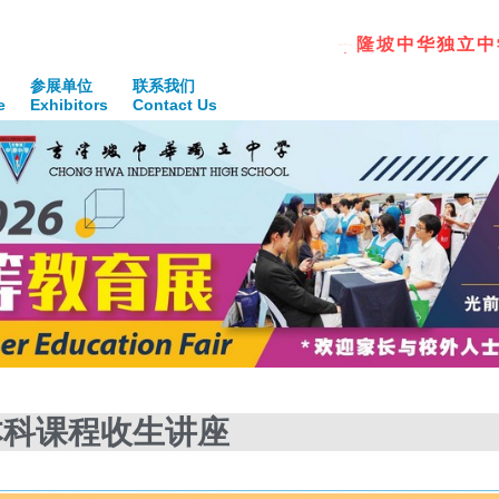
青
春
腾
飞
踏
寻
筑
参展单位
联系我们
e
Exhibitors
Contact Us
本科课程收生讲座