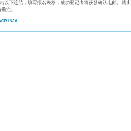
点击以下连结，填写报名表格，成功登记者将获發确认电邮。截
请垂注。
3ACR1NJA