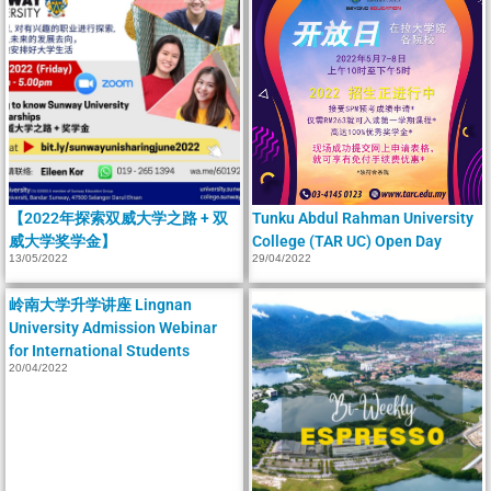
【2022年探索双威大学之路 + 双
Tunku Abdul Rahman University
威大学奖学金】
College (TAR UC) Open Day
13/05/2022
29/04/2022
岭南大学升学讲座 Lingnan
University Admission Webinar
for International Students
20/04/2022