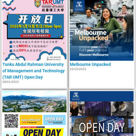
Tunku Abdul Rahman University
Melbourne Unpacked
22/10/2022
of Management and Technology
(TAR UMT) Open Day
09/01/2023