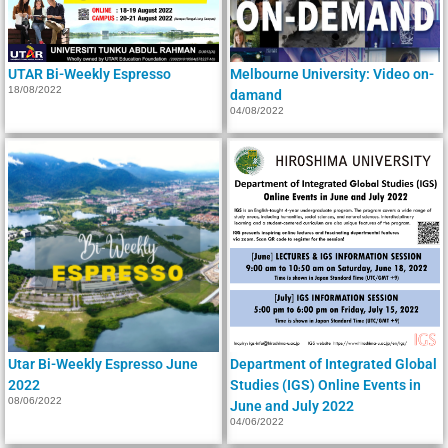
UTAR Bi-Weekly Espresso
Melbourne University: Video on-
18/08/2022
damand
04/08/2022
Utar Bi-Weekly Espresso June
Department of Integrated Global
2022
Studies (IGS) Online Events in
08/06/2022
June and July 2022
04/06/2022