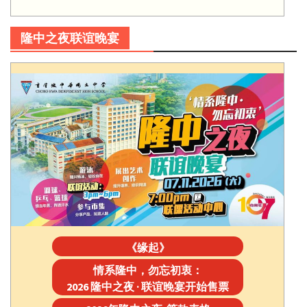
隆中之夜联谊晚宴
《缘起》
情系隆中，勿忘初衷：
2026 隆中之夜 · 联谊晚宴开始售票