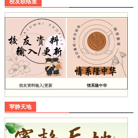
校友联络室
校友资料输入/更新
情系隆中华
寜静天地