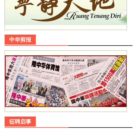
中华剪报
征聘启事