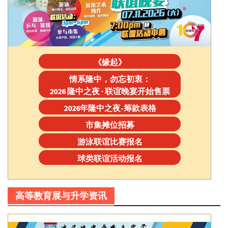
《缘起》
情系隆中，勿忘初衷：
2026 隆中之夜 · 联谊晚宴开始售票
2026年隆中之夜-筹款表格
市集摊位招募
游泳联谊比赛报名
球类联谊活动报名
高等教育展与升学资讯