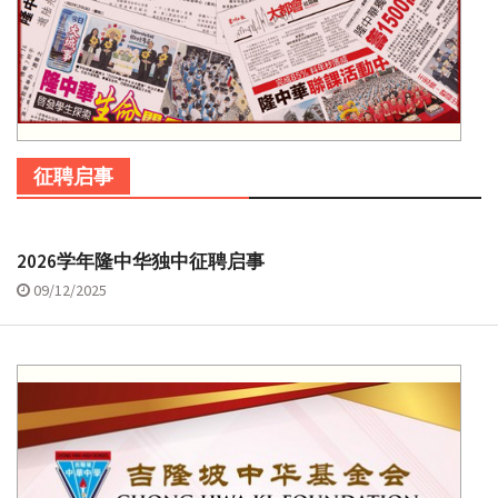
征聘启事
2026学年隆中华独中征聘启事
09/12/2025