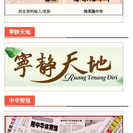
校友资料输入/更新
情系隆中华
寜静天地
中华剪报