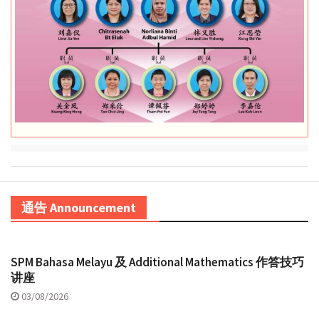
通告 Announcement
SPM Bahasa Melayu 及 Additional Mathematics 作答技巧
讲座
03/08/2026