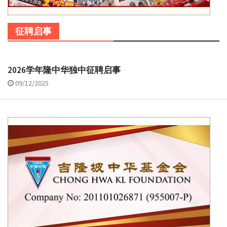
征聘启事
2026学年隆中华独中征聘启事
09/12/2025