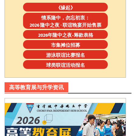
《缘起》
情系隆中，勿忘初衷：
2026 隆中之夜 · 联谊晚宴开始售票
2026年隆中之夜-筹款表格
市集摊位招募
游泳联谊比赛报名
球类联谊活动报名
高等教育展与升学资讯