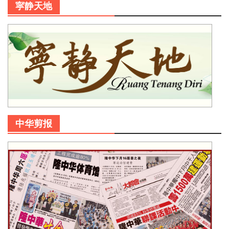
寜静天地
中华剪报